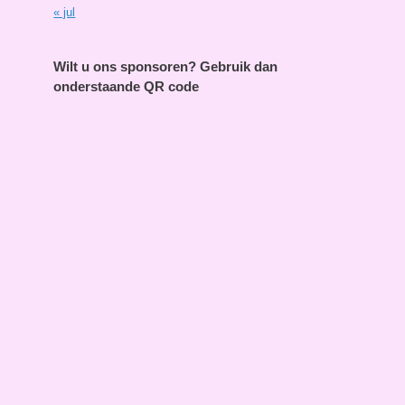
« jul
Wilt u ons sponsoren? Gebruik dan
onderstaande QR code