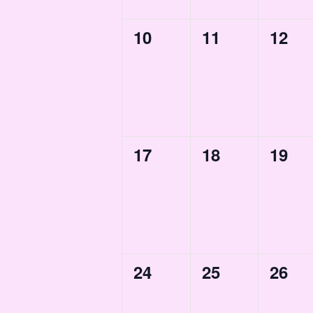
r
n
n
n
t
t
t
e
E
a
0
0
0
10
11
12
e
e
e
e
e
e
v
n
n
e
e
e
e
m
m
m
n
n
n
e
n
v
v
v
E
e
e
e
,
,
,
e
n
e
e
e
n
n
n
v
m
w
e
n
n
n
t
t
t
e
n
0
0
0
17
18
19
e
e
e
e
e
e
e
t
n
e
e
e
m
m
m
n
n
n
e
e
e
n
v
v
v
e
e
e
,
,
,
r
m
m
e
e
e
n
n
n
e
g
n
n
n
t
t
t
e
t
e
k
0
0
0
24
25
26
e
e
e
e
e
e
n
e
e
e
e
m
m
m
n
n
n
v
y
t